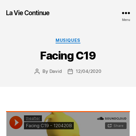
La Vie Continue
Menu
Categories
MUSIQUES
Facing C19
By
David
12/04/2020
Post
Post
author
date