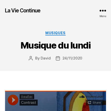
La Vie Continue
Menu
Categories
MUSIQUES
Musique du lundi
By
David
24/11/2020
Post
Post
author
date