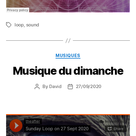
loop
,
sound
Tags
Categories
MUSIQUES
Musique du dimanche
By
David
27/09/2020
Post
Post
author
date