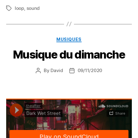
loop
,
sound
Tags
Categories
MUSIQUES
Musique du dimanche
By
David
09/11/2020
Post
Post
author
date