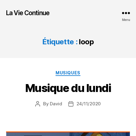
La Vie Continue
Menu
Étiquette :
loop
Categories
MUSIQUES
Musique du lundi
By
David
24/11/2020
Post
Post
author
date