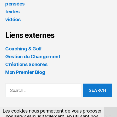
pensées
textes
vidéos
Liens externes
Coaching & Golf
Gestion du Changement
Créations Sonores
Mon Premier Blog
Search
for:
Les cookies nous permettent de vous proposer
© 2026
La Vie Continue
Up
↑
nos services plus facilement. En utilisant nos