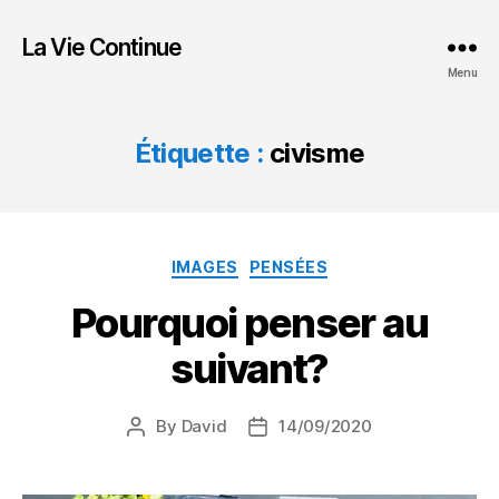
La Vie Continue
Menu
Étiquette :
civisme
Categories
IMAGES
PENSÉES
Pourquoi penser au
suivant?
By
David
14/09/2020
Post
Post
author
date