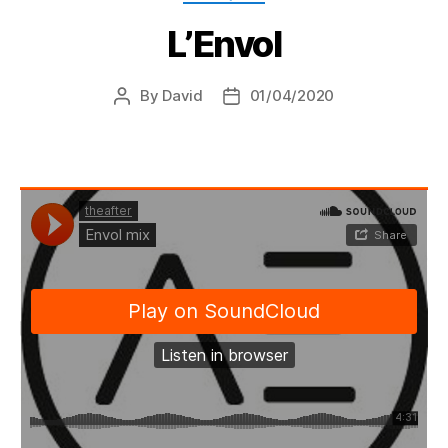
L’Envol
By
David
01/04/2020
Post
Post
author
date