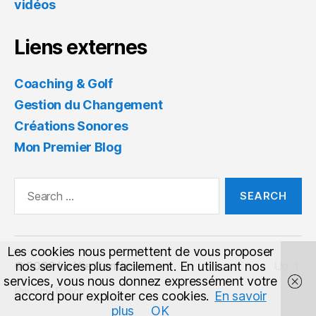
vidéos
Liens externes
Coaching & Golf
Gestion du Changement
Créations Sonores
Mon Premier Blog
Search
for:
Les cookies nous permettent de vous proposer
nos services plus facilement. En utilisant nos
© 2026
La Vie Continue
Up
↑
services, vous nous donnez expressément votre
Privacy Policy
accord pour exploiter ces cookies.
En savoir
plus
OK