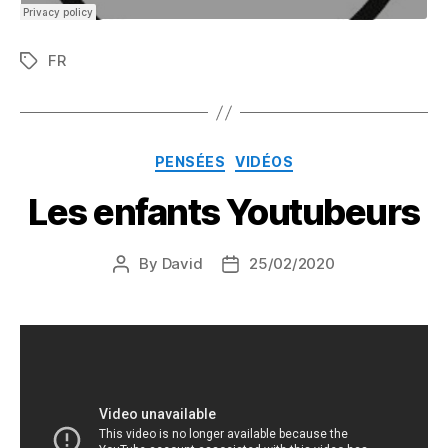
FR
Tags
Categories
PENSÉES
VIDÉOS
Les enfants Youtubeurs
By
David
25/02/2020
Post
Post
author
date