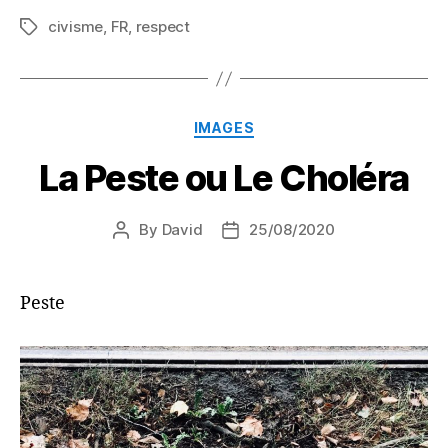
civisme
,
FR
,
respect
Tags
Categories
IMAGES
La Peste ou Le Choléra
By
David
25/08/2020
Post
Post
author
date
Peste