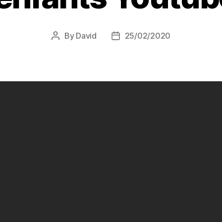
By
David
25/02/2020
Post
Post
author
date