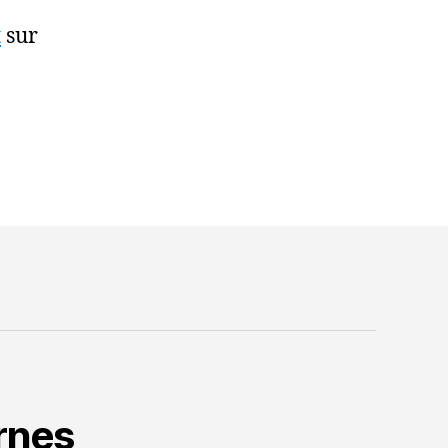
t
sur
rnes